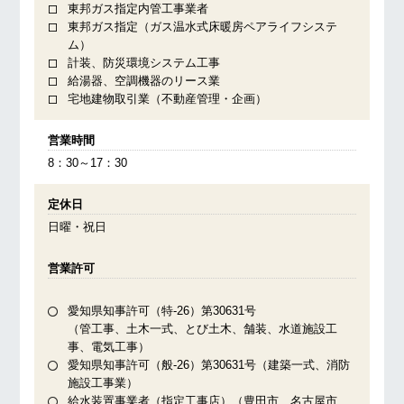
東邦ガス指定内管工事業者
東邦ガス指定（ガス温水式床暖房ペアライフシステ
ム）
計装、防災環境システム工事
給湯器、空調機器のリース業
宅地建物取引業（不動産管理・企画）
営業時間
8：30～17：30
定休日
日曜・祝日
営業許可
愛知県知事許可（特-26）第30631号
（管工事、土木一式、とび土木、舗装、水道施設工
事、電気工事）
愛知県知事許可（般-26）第30631号（建築一式、消防
施設工事業）
給水装置事業者（指定工事店）（豊田市、名古屋市、