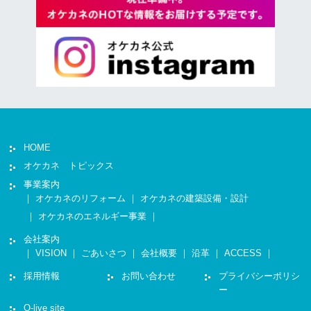
HOME
オケカネ トピックス
事業案内
｜
オケカネのリフォーム
｜
オケカネの建築設備・設計
｜
オケカネのエネルギー事業
｜
会社案内
｜
VISION
｜
ごあいさつ
｜
会社概要
｜
沿革
｜
ACCESS
｜
採用情報
お問い合わせ
プライバシーポリシ
ー
O-live site