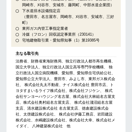
岡崎市、刈谷市、安城市、藤岡町、中部水道企業団）
下水道排水設備指定店
（豊田市、名古屋市、岡崎市、刈谷市、安城市、三好
町）
東邦ガス内管工事指定業者
冷媒（フロン）回収認定事業所（230141）
宅地建物取引業・愛知県知事（1）第19385号
主なる取引先
法務省、財務省東海財務局、独立行政法人都市再生機構、
国立大学法人、独立行政法人国立高等専門学校機構、 独
立行政法人国立病院機構、愛知県、愛知県住宅供給公社、
愛知県公立大学法人、豊田市、みよし市、東邦ガス株式会
社、 株式会社丸太不動産、ナイス株式会社 豊田市店、ト
ヨタすまいるライフ株式会社、株式会社フジケン、 株式
会社サンヨーハウジング名古屋、株式会社大林組名古屋支
店、株式会社奥村組名古屋支店、 株式会社淺沼組名古屋
支店、清水建設株式会社 名古屋支店、徳倉建設株式会
社、太啓建設株式会社、 株式会社伊藤工務店、岩田建設
株式会社、水嶋建設株式会社、株式会社大幸、株式会社メ
イダイ、 八神建築株式会社 他